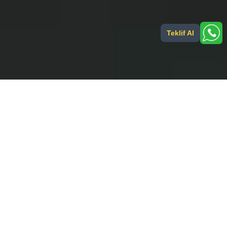
Teklif Al
Endüstriyel ölçüm ve kontrol sistemlerinde
güvenilir çözüm ortağınız!
Şirketinizin ihtiyacı olan tüm ölçüm ve kontrol çözümleri bir arada!
Tel:
Email:
+90 539 577 90 88
info@saferteknik.com