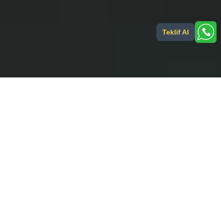
Teklif Al
Endüstriyel ölçüm ve kontrol sistemlerinde
güvenilir çözüm ortağınız!
Şirketinizin ihtiyacı olan tüm ölçüm ve kontrol çözümleri bir arada!
Tel:
Email:
+90 539 577 90 88
info@saferteknik.com